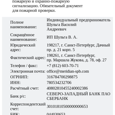
пожарную и охранно-пожарную
сигнализацию. Обязательный документ
для пожарной проверки.
Индивидуальный предприниматель
Полное
Шульга Василий
наименование:
Андреевич
Сокращённое
ИП Шульга В. А.
наименование:
Юридический
198217, г. Санкт-Петербург, Дачный
адрес:
пр. д. 21 корп. 5
198261, г. Санкт-Петербург,
Фактический адрес:
пр. Маршала Жукова, д. 78, оф. 27
Телефон / факс:
+7 (812) 603-70-71
Электронная почта:
office@meridian-spb.com
ОГРНИП:
316784700298875
ИНН:
780534232706
Расчётный счет:
40802810455240002386
СЕВЕРО-ЗАПАДНЫЙ БАНК ПАО
Банк р/с:
СБЕРБАНК
Корреспондентский
30101810500000000653
счет:
БИК:
044030653