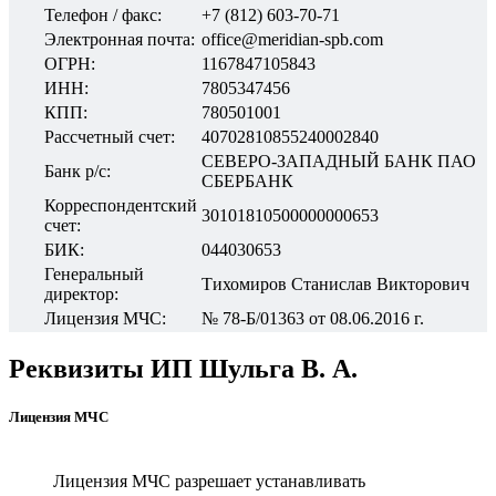
Телефон / факс:
+7 (812) 603-70-71
Электронная почта:
office@meridian-spb.com
ОГРН:
1167847105843
ИНН:
7805347456
КПП:
780501001
Рассчетный счет:
40702810855240002840
СЕВЕРО-ЗАПАДНЫЙ БАНК ПАО
Банк р/с:
СБЕРБАНК
Корреспондентский
30101810500000000653
счет:
БИК:
044030653
Генеральный
Тихомиров Станислав Викторович
директор:
Лицензия МЧС:
№ 78-Б/01363 от 08.06.2016 г.
Реквизиты ИП Шульга В. А.
Лицензия МЧС
Лицензия МЧС разрешает устанавливать