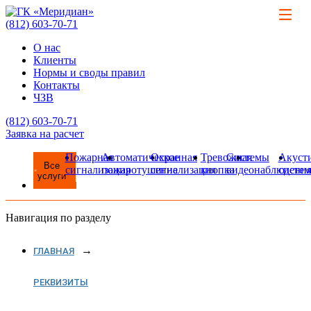
(812)
603-70-71
О нас
Клиенты
Нормы и своды правил
Контакты
ЧЗВ
(812)
603-70-71
Заявка на расчет
Пожарная
Автоматическое
Охранная
Тревожная
Системы
Акуст
Все
сигнализация
пожаротушение
сигнализация
кнопка
видеонаблюдени
систе
услуги
Навигация по разделу
ГЛАВНАЯ
РЕКВИЗИТЫ