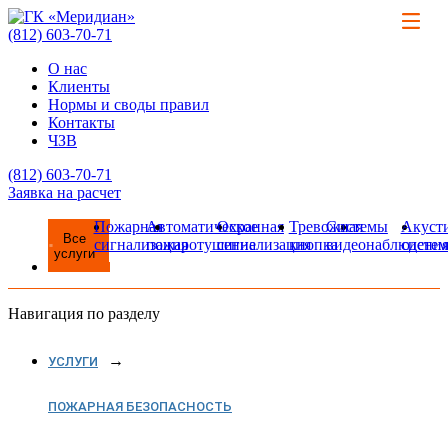
(812)
603-70-71
О нас
Клиенты
Нормы и своды правил
Контакты
ЧЗВ
(812)
603-70-71
Заявка на расчет
Пожарная
Автоматическое
Охранная
Тревожная
Системы
Акуст
Все
сигнализация
пожаротушение
сигнализация
кнопка
видеонаблюдени
систе
услуги
Навигация по разделу
УСЛУГИ
ПОЖАРНАЯ БЕЗОПАСНОСТЬ