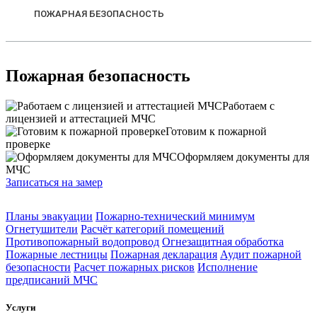
ПОЖАРНАЯ БЕЗОПАСНОСТЬ
Пожарная безопасность
Работаем с
лицензией и аттестацией МЧС
Готовим к пожарной
проверке
Оформляем документы для
МЧС
Записаться на замер
Планы эвакуации
Пожарно-технический минимум
Огнетушители
Расчёт категорий помещений
Противопожарный водопровод
Огнезащитная обработка
Пожарные лестницы
Пожарная декларация
Аудит пожарной
безопасности
Расчет пожарных рисков
Исполнение
предписаний МЧС
Услуги