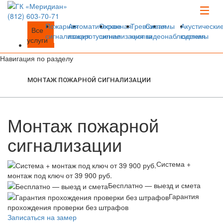
(812)
603-70-71
Пожарная
Автоматическое
Охранная
Тревожная
Системы
Акустически
Все
сигнализация
пожаротушение
сигнализация
кнопка
видеонаблюдения
системы
услуги
Навигация по разделу
МОНТАЖ ПОЖАРНОЙ СИГНАЛИЗАЦИИ
Монтаж пожарной
сигнализации
Система +
монтаж под ключ от 39 900 руб.
Бесплатно — выезд и смета
Гарантия
прохождения проверки без штрафов
Записаться на замер