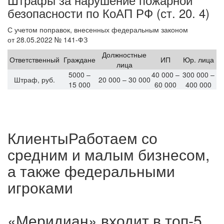
безопасности по КоАП РФ (ст. 20. 4)
С учетом поправок, внесенных федеральным законом
от 28.05.2022 № 141-ФЗ
Должностные
Ответственный
Граждане
ИП
Юр. лица
лица
5000
–
40 000
–
300 000
–
Штраф, руб.
20 000
–
30 000
15 000
60 000
400 000
Клиенты
Работаем со
средним и малым бизнесом,
а также федеральными
игроками
«Меридиан» входит в топ-5