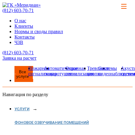
(812)
603-70-71
О нас
Клиенты
Нормы и своды правил
Контакты
ЧЗВ
(812)
603-70-71
Заявка на расчет
Пожарная
Автоматическое
Охранная
Тревожная
Системы
Акуст
Все
сигнализация
пожаротушение
сигнализация
кнопка
видеонаблюдени
систе
услуги
Навигация по разделу
УСЛУГИ
ФОНОВОЕ ОЗВУЧИВАНИЕ ПОМЕЩЕНИЙ