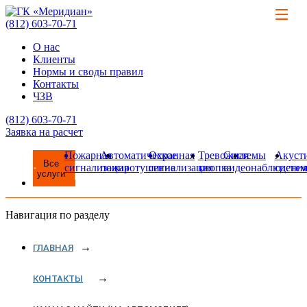
(812)
603-70-71
О нас
Клиенты
Нормы и своды правил
Контакты
ЧЗВ
(812)
603-70-71
Заявка на расчет
Пожарная
Автоматическое
Охранная
Тревожная
Системы
Акуст
Все
сигнализация
пожаротушение
сигнализация
кнопка
видеонаблюдени
систе
услуги
Навигация по разделу
ГЛАВНАЯ
КОНТАКТЫ