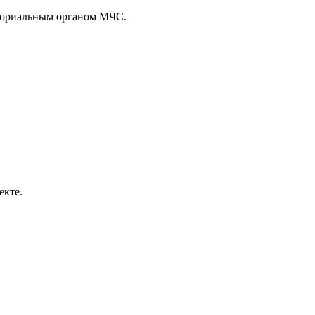
иториальным органом МЧС.
екте.