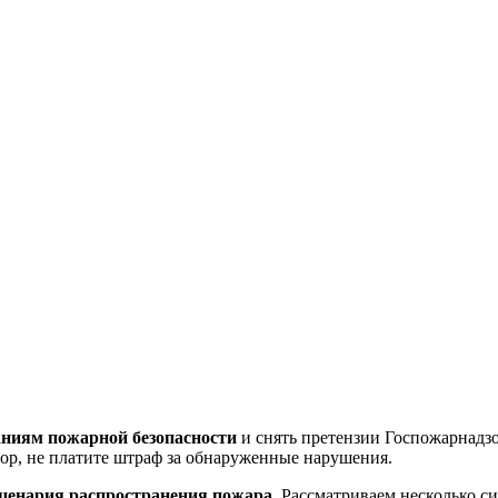
аниям пожарной безопасности
и снять претензии Госпожарнадзор
тор, не платите штраф за обнаруженные нарушения.
ценария распространения пожара
. Рассматриваем несколько си