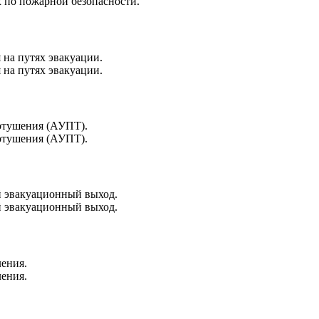
х по пожарной безопасности.
 на путях эвакуации.
 на путях эвакуации.
ротушения (АУПТ).
ротушения (АУПТ).
й эвакуационный выход.
й эвакуационный выход.
ления.
ления.