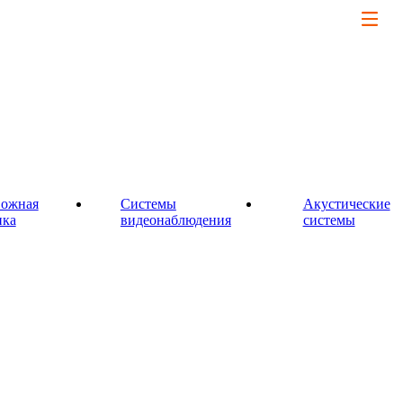
вожная
Системы
Акустические
пка
видеонаблюдения
системы