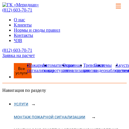
(812)
603-70-71
О нас
Клиенты
Нормы и своды правил
Контакты
ЧЗВ
(812)
603-70-71
Заявка на расчет
Пожарная
Автоматическое
Охранная
Тревожная
Системы
Акуст
Все
сигнализация
пожаротушение
сигнализация
кнопка
видеонаблюдени
систе
услуги
Навигация по разделу
УСЛУГИ
МОНТАЖ ПОЖАРНОЙ СИГНАЛИЗАЦИИ