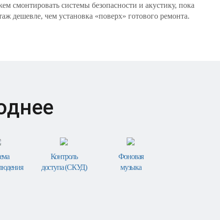
жем смонтировать системы безопасности и акустику, пока
таж дешевле, чем установка «поверх» готового ремонта.
однее
ема
Контроль
Фоновая
людения
доступа (СКУД)
музыка