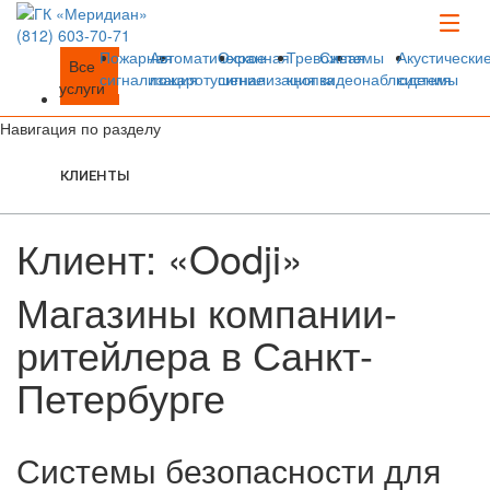
(812)
603-70-71
Пожарная
Автоматическое
Охранная
Тревожная
Системы
Акустически
Все
сигнализация
пожаротушение
сигнализация
кнопка
видеонаблюдения
системы
услуги
Навигация по разделу
КЛИЕНТЫ
Клиент: «Oodji»
Магазины компании-
ритейлера в Санкт-
Петербурге
Системы безопасности для