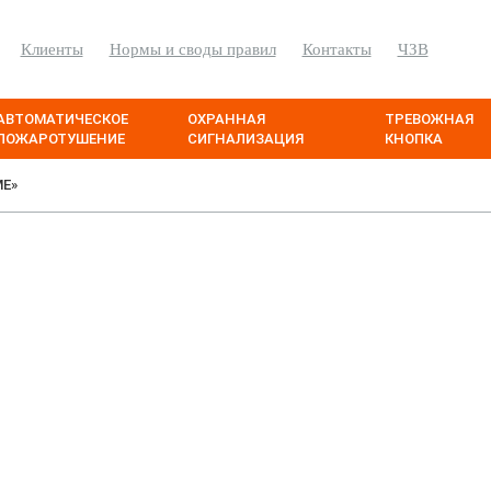
Клиенты
Нормы и своды правил
Контакты
ЧЗВ
АВТОМАТИЧЕСКОЕ
ОХРАННАЯ
ТРЕВОЖНАЯ
ПОЖАРОТУШЕНИЕ
СИГНАЛИЗАЦИЯ
КНОПКА
ME»
s Delorme»
анкт-Петербурге