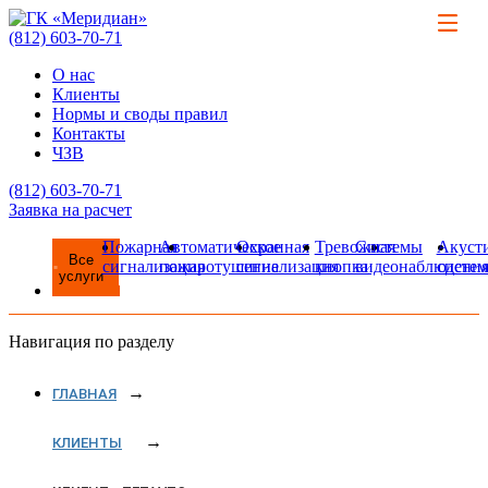
(812)
603-70-71
О нас
Клиенты
Нормы и своды правил
Контакты
ЧЗВ
(812)
603-70-71
Заявка на расчет
Пожарная
Автоматическое
Охранная
Тревожная
Системы
Акуст
Все
сигнализация
пожаротушение
сигнализация
кнопка
видеонаблюдени
систе
услуги
Навигация по разделу
ГЛАВНАЯ
КЛИЕНТЫ