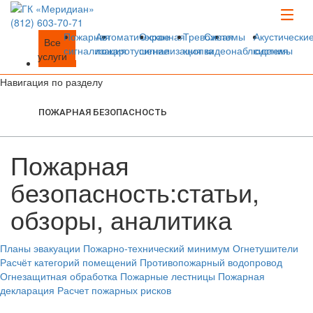
(812)
603-70-71
Пожарная
Автоматическое
Охранная
Тревожная
Системы
Акустически
Все
сигнализация
пожаротушение
сигнализация
кнопка
видеонаблюдения
системы
услуги
Навигация по разделу
ПОЖАРНАЯ БЕЗОПАСНОСТЬ
Пожарная
безопасность:
статьи,
обзоры, аналитика
Планы эвакуации
Пожарно-технический минимум
Огнетушители
Расчёт категорий помещений
Противопожарный водопровод
Огнезащитная обработка
Пожарные лестницы
Пожарная
декларация
Расчет пожарных рисков