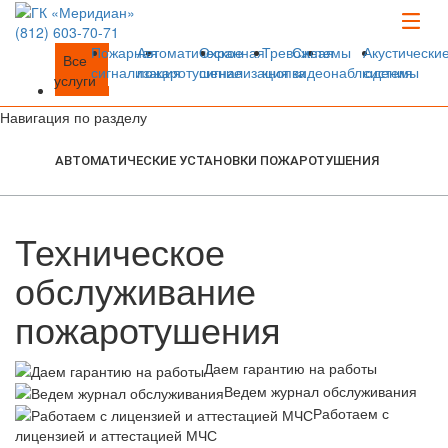
(812)
603-70-71
Пожарная
Автоматическое
Охранная
Тревожная
Системы
Акустически
Все
сигнализация
пожаротушение
сигнализация
кнопка
видеонаблюдения
системы
услуги
Навигация по разделу
АВТОМАТИЧЕСКИЕ УСТАНОВКИ ПОЖАРОТУШЕНИЯ
Техническое
обслуживание
пожаротушения
Даем гарантию на работы
Ведем журнал обслуживания
Работаем с
лицензией и аттестацией МЧС