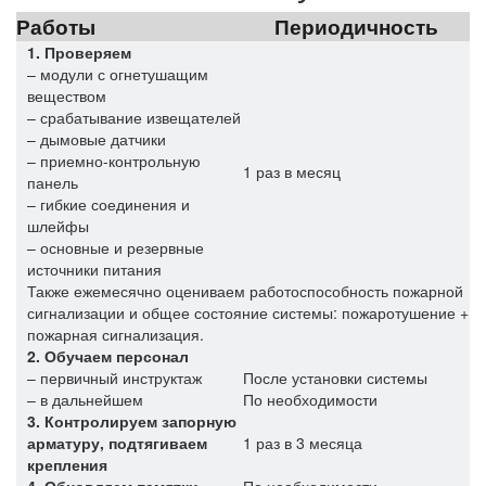
Работы
Периодичность
1. Проверяем
– модули с огнетушащим
веществом
– срабатывание извещателей
– дымовые датчики
– приемно-контрольную
1 раз в месяц
панель
– гибкие соединения и
шлейфы
– основные и резервные
источники питания
Также ежемесячно оцениваем работоспособность пожарной
сигнализации и общее состояние системы: пожаротушение +
пожарная сигнализация.
2. Обучаем персонал
– первичный инструктаж
После установки системы
– в дальнейшем
По необходимости
3. Контролируем запорную
арматуру, подтягиваем
1 раз в 3 месяца
крепления
4. Обновляем памятки
По необходимости