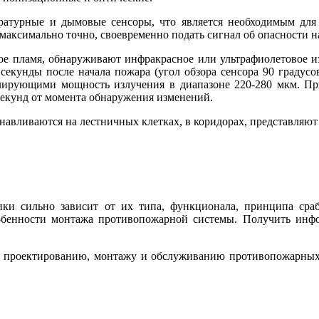
атурные и дымовые сенсоры, что является необходимым для 
аксимально точно, своевременно подать сигнал об опасности на
е пламя, обнаруживают инфракрасное или ультрафиолетовое и
 секунды после начала пожара (угол обзора сенсора 90 градусов
лирующими мощность излучения в диапазоне 220-280 мкм. При
 секунд от момента обнаружения изменений.
авливаются на лестничных клетках, в коридорах, представляют
ки сильно зависит от их типа, функционала, принципа сра
особенности монтажа противопожарной системы. Получить и
о проектированию, монтажу и обслуживанию противопожарных