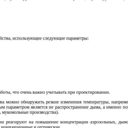
ойства, использующие следующие параметры:
боты, что очень важно учитывать при проектировании.
ва можно обнаружить резкие изменения температуры, например
вным параметром является не распространение дыма, а именно 
, мукомольные производства).
ни реагируют на повышение концентрации аэрозольных, дымо
и ионизационные и оптические.