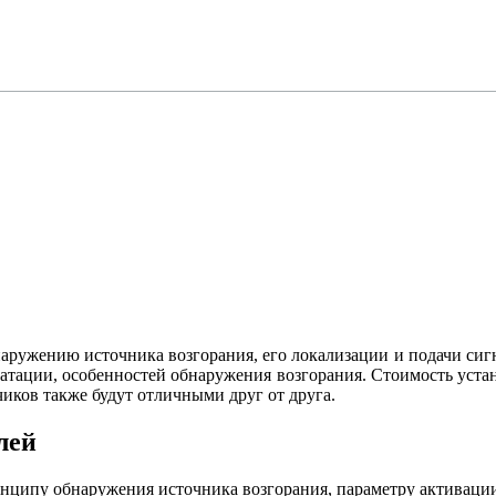
ужению источника возгорания, его локализации и подачи сигна
атации, особенностей обнаружения возгорания. Стоимость устан
иков также будут отличными друг от друга.
лей
ипу обнаружения источника возгорания, параметру активации. 