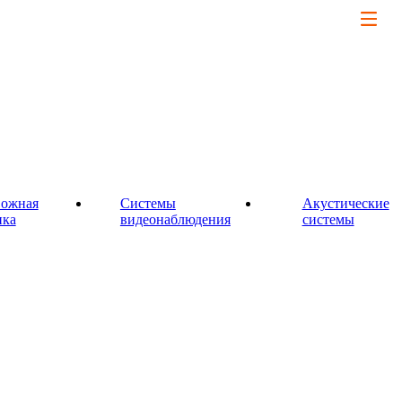
вожная
Системы
Акустические
пка
видеонаблюдения
системы