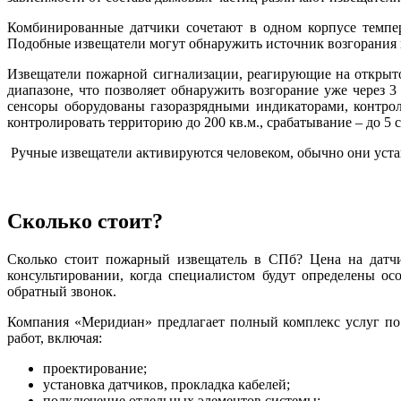
Комбинированные датчики сочетают в одном корпусе темпер
Подобные извещатели могут обнаружить источник возгорания м
Извещатели пожарной сигнализации, реагирующие на открыто
диапазоне, что позволяет обнаружить возгорание уже через 3
сенсоры оборудованы газоразрядными индикаторами, контро
контролировать территорию до 200 кв.м., срабатывание – до 5
Ручные извещатели активируются человеком, обычно они устан
Сколько стоит?
Сколько стоит пожарный извещатель в СПб? Цена на датчи
консультировании, когда специалистом будут определены 
обратный звонок.
Компания «Меридиан» предлагает полный комплекс услуг п
работ, включая:
проектирование;
установка датчиков, прокладка кабелей;
подключение отдельных элементов системы;