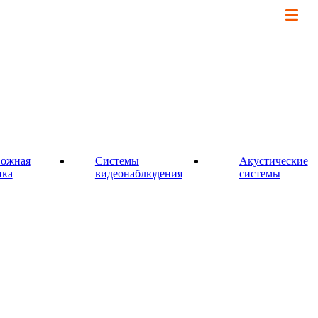
вожная
Системы
Акустические
пка
видеонаблюдения
системы