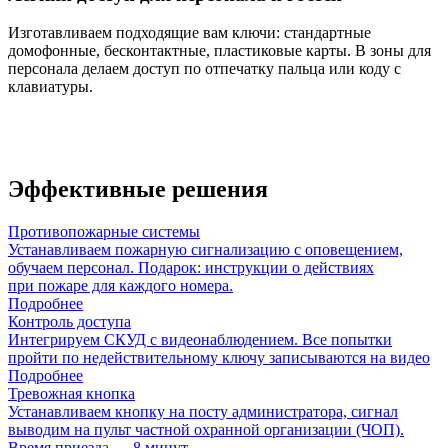
Изготавливаем подходящие вам ключи: стандартные
домофонные, бесконтактные, пластиковые карты. В зоны для
персонала делаем доступ по отпечатку пальца или коду с
клавиатуры.
Эффективные решения
Противопожарные системы
Устанавливаем пожарную сигнализацию с оповещением,
обучаем персонал. Подарок: инструкции о действиях
при пожаре для каждого номера.
Подробнее
Контроль доступа
Интегрируем СКУД с видеонаблюдением. Все попытки
пройти по недействительному ключу записываются на видео
Подробнее
Тревожная кнопка
Устанавливаем кнопку на посту администратора, сигнал
выводим на пульт частной охранной организации (ЧОП).
Время приезда — 8 минут.