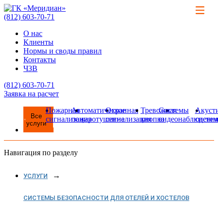
(812)
603-70-71
О нас
Клиенты
Нормы и своды правил
Контакты
ЧЗВ
(812)
603-70-71
Заявка на расчет
Пожарная
Автоматическое
Охранная
Тревожная
Системы
Акуст
Все
сигнализация
пожаротушение
сигнализация
кнопка
видеонаблюдени
систе
услуги
Навигация по разделу
УСЛУГИ
СИСТЕМЫ БЕЗОПАСНОСТИ ДЛЯ ОТЕЛЕЙ И ХОСТЕЛОВ