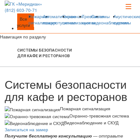
(812)
603-70-71
Пожарная
Автоматическое
Охранная
Тревожная
Системы
Акустически
Все
сигнализация
пожаротушение
сигнализация
кнопка
видеонаблюдения
системы
услуги
Навигация по разделу
СИСТЕМЫ БЕЗОПАСНОСТИ
ДЛЯ КАФЕ И РЕСТОРАНОВ
Системы безопасности
для кафе и ресторанов
Пожарная сигнализация
Охранно-тревожная система
Видеонаблюдение и СКУД
Записаться на замер
Получите бесплатную консультацию
— отправьте